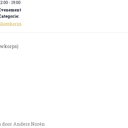
12:00 - 19:00
Evenement
Categorie:
Showkorps
owkorps)
 door
Anders Norén