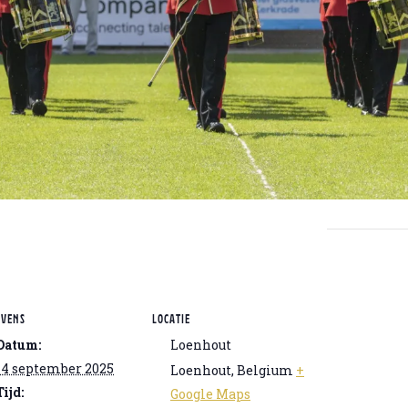
EVENS
LOCATIE
Datum:
Loenhout
14 september 2025
Loenhout
,
Belgium
+
Tijd:
Google Maps